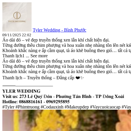
Tyler Wedding - Bình Phước
09/11/2025 22:02
Áo dài đỏ – vẻ đẹp truyền thống xen lẫn khí chất hiện đại.
Từng đường thêu chim phượng và hoa xuân nhẹ nhàng tôn lên nét kiêu
Khoảnh khắc nàng e ấp cầm quạt, tà áo khẽ buông theo gió… tất cả tạ
Thanh lịch1 ...
See more
Áo dài đỏ – vẻ đẹp truyền thống xen lẫn khí chất hiện đại.
Từng đường thêu chim phượng và hoa xuân nhẹ nhàng tôn lên nét kiêu
Khoảnh khắc nàng e ấp cầm quạt, tà áo khẽ buông theo gió… tất cả tạ
Thanh lịch – Truyền thống – Đẳng cấp ❤️✨
⸻————————
𝐘𝐋𝐄𝐑 𝐖𝐄𝐃𝐃𝐈𝐍𝐆
𝐕𝐢𝐬𝐢𝐭 𝐮𝐬: 𝟐𝟕𝟑 𝐋𝐞̂ 𝐐𝐮𝐲́ Đ𝐨̂𝐧 - 𝐏𝐡𝐮̛𝐨̛̀𝐧𝐠 𝐓𝐚̂𝐧 𝐁𝐢̀𝐧𝐡 - 𝐓𝐏 Đ𝐨̂̀𝐧𝐠 𝐗𝐨𝐚̀𝐢
𝐇𝐨𝐭𝐥𝐢𝐧𝐞: 𝟎𝟖𝟔𝟖𝟖𝟏𝟔𝟏𝟔𝟏 - 𝟎𝟗𝟔𝟗𝟐𝟗𝟓𝟖𝟗𝟓
#Tyler #Phimtruong #Codauxinh #Makeupdep #Vaycuoicaocap #Va