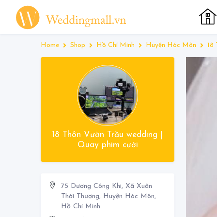
Home
Shop
Hồ Chí Minh
Huyện Hóc Môn
18 
18 Thôn Vườn Trầu wedding |
Quay phim cưới
75 Dương Công Khi, Xã Xuân
Thới Thượng, Huyện Hóc Môn,
Hồ Chí Minh