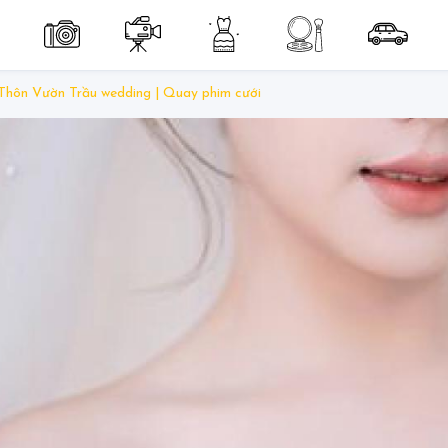
Thôn Vườn Trầu wedding | Quay phim cưới