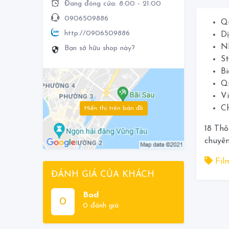
Đang đóng cửa: 8:00 - 21:00
0906509886
Q
http://0906509886
Dị
Nh
Bạn sở hữu shop này?
St
Bi
Q
Vi
C
Hiển thị trên bản đồ
18 Thô
chuyên
Fil
ĐÁNH GIÁ CỦA KHÁCH
Bad
0
0 đánh giá