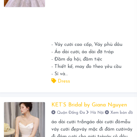
- Váy cưới cao cấp, Váy phù dâu
- Áo dài cưới, áo dài đỡ tráp
- Đầm dạ hội, đầm tiệc
- Thiết kế, may đo theo yêu cầu
- Sỉ và...
Dress
KET’S Bridal by Giana Nguyen
Quận Đống Đa
Hà Nội
Xem bản đồ
áo dài cưới trắngáo dài cưới đỏmẫu
váy cưới đẹpváy mặc đi đám cướiváy
đi đám cưới cho giới trẻváy cô dâu