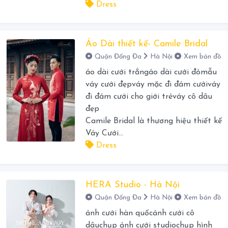
Dress
Áo Dài thiết kế- Camile Bridal
Quận Đống Đa
Hà Nội
Xem bản đồ
áo dài cưới trắngáo dài cưới đỏmẫu
váy cưới đẹpváy mặc đi đám cướiváy
đi đám cưới cho giới trẻváy cô dâu
đẹp
Camile Bridal là thương hiệu thiết kế
Váy Cưới...
Dress
HERA Studio - Hà Nội
Quận Đống Đa
Hà Nội
Xem bản đồ
ảnh cưới hàn quốcảnh cưới cô
dâuchụp ảnh cưới studiochụp hình