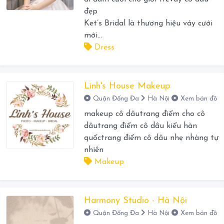
đẹp
Ket’s Bridal là thương hiệu váy cưới
mới...
Dress
Linh's House Makeup
Quận Đống Đa
Hà Nội
Xem bản đồ
makeup cô dâutrang điểm cho cô
dâutrang điểm cô dâu kiểu hàn
quốctrang điểm cô dâu nhẹ nhàng tự
nhiên
Makeup
Harmony Studio - Hà Nội
Quận Đống Đa
Hà Nội
Xem bản đồ