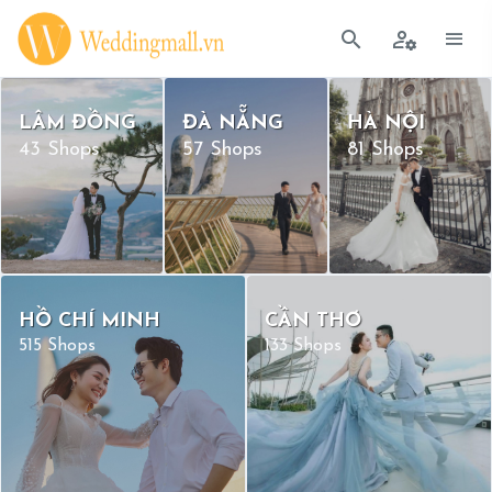
LÂM ĐỒNG
ĐÀ NẴNG
HÀ NỘI
43 Shops
57 Shops
81 Shops
HỒ CHÍ MINH
CẦN THƠ
515 Shops
133 Shops