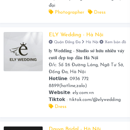
đại
Photographer
Dress
ELY Wedding - Hà Nội
Quận Đống Đa
Hà Nội
Xem bản đồ
𝐥𝐲 𝐖𝐞𝐝𝐝𝐢𝐧𝐠 - 𝐒𝐭𝐮𝐝𝐢𝐨 𝐬𝐨̛̉ 𝐡𝐮̛̃𝐮 𝐧𝐡𝐢𝐞̂̀𝐮 𝐯𝐚́𝐲
𝐜𝐮̛𝐨̛́𝐢 đ𝐞̣𝐩 𝐭𝐨𝐩 đ𝐚̂̀𝐮 𝐇𝐚̀ 𝐍𝐨̣̂𝐢
Đ/c: Số 26 Đường Láng, Ngã Tư Sở,
Đống Đa, Hà Nội
𝗛𝗼𝘁𝗹𝗶𝗻𝗲: 0936 772
8899(hotline,zalo)
𝗪𝗲𝗯𝘀𝗶𝘁𝗲: ely.com.vn
𝗧𝗶𝗸𝘁𝗼𝗸 : tiktok.com/@elywedding
Dress
Dauyn Bridal - Hà Nội