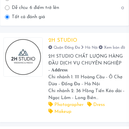
Dễ chịu: 6 điểm trở lên
0
Tất cả đánh giá
2H STUDIO
Quận Đống Đa
Hà Nội
Xem bản đồ
2H STUDIO CHẤT LƯỢNG HÀNG
ĐẦU DỊCH VỤ CHUYÊN NGHIỆP
- 𝐀𝐝𝐝𝐫𝐞𝐬𝐬:
Chi nhánh 1: 111 Hoàng Cầu - Ô Chợ
Dừa - Đống Đa - Hà Nội
Chi nhánh 2: 36 Hồng Tiến Kéo dài -
Ngọc Lâm - Long Biên...
Photographer
Dress
Makeup