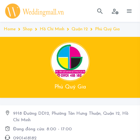
Home
Shop
Hồ Chí Minh
Quận 12
Phú Quý Gia
Phú Quý Gia
9H8 Đường DD12, Phường Tân Hưng Thuận, Quận 12, Hồ
Chí Minh
Đang đóng cửa: 8:00 - 17:00
0901418182