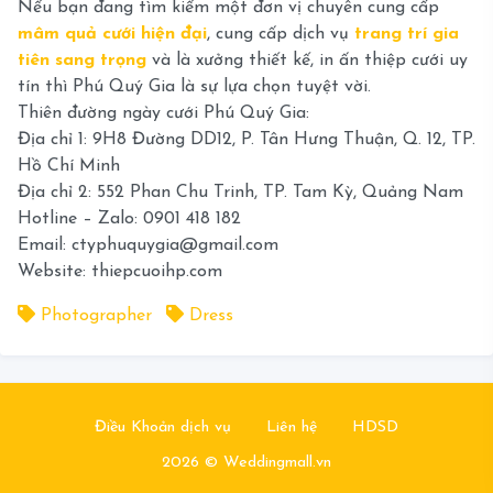
Nếu bạn đang tìm kiếm một đơn vị chuyên cung cấp
mâm quả cưới hiện đại
, cung cấp dịch vụ
trang trí gia
tiên sang trọng
và là xưởng thiết kế, in ấn thiệp cưới uy
tín thì Phú Quý Gia là sự lựa chọn tuyệt vời.
Thiên đường ngày cưới Phú Quý Gia:
Địa chỉ 1: 9H8 Đường DD12, P. Tân Hưng Thuận, Q. 12, TP.
Hồ Chí Minh
Địa chỉ 2: 552 Phan Chu Trinh, TP. Tam Kỳ, Quảng Nam
Hotline – Zalo: 0901 418 182
Email: ctyphuquygia@gmail.com
Website: thiepcuoihp.com
Photographer
Dress
Điều Khoản dịch vụ
Liên hệ
HDSD
2026 © Weddingmall.vn