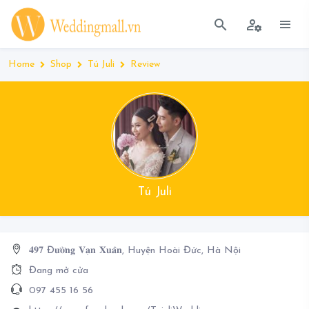
Home
Shop
Tú Juli
Review
Tú Juli
𝟒𝟗𝟕 Đ𝐮̛𝐨̛̀𝐧𝐠 𝐕𝐚̣𝐧 𝐗𝐮𝐚̂𝐧, Huyện Hoài Đức, Hà Nội
Đang mở cửa
097 455 16 56