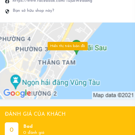
https://www.facebook.com/TujuliWedding
Bạn sở hữu shop này?
Hiển thị trên bản đồ
ĐÁNH GIÁ CỦA KHÁCH
Bad
0
0 đánh giá