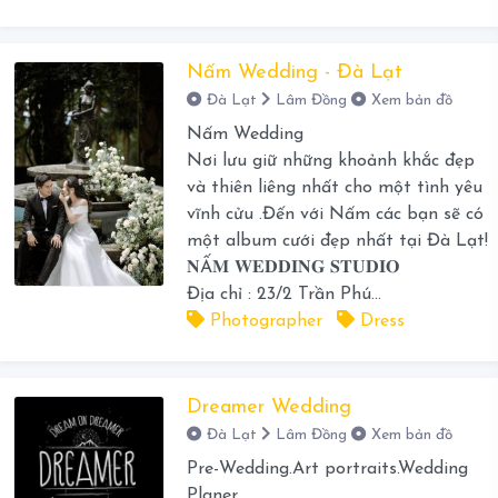
Nấm Wedding - Đà Lạt
Đà Lạt
Lâm Đồng
Xem bản đồ
Nấm Wedding
Nơi lưu giữ những khoảnh khắc đẹp
và thiên liêng nhất cho một tình yêu
vĩnh cửu .Đến với Nấm các bạn sẽ có
một album cưới đẹp nhất tại Đà Lạt!
𝐍Ấ𝐌 𝐖𝐄𝐃𝐃𝐈𝐍𝐆 𝐒𝐓𝐔𝐃𝐈𝐎
Địa chỉ : 23/2 Trần Phú...
Photographer
Dress
Dreamer Wedding
Đà Lạt
Lâm Đồng
Xem bản đồ
Pre-Wedding.Art portraits.Wedding
Planer