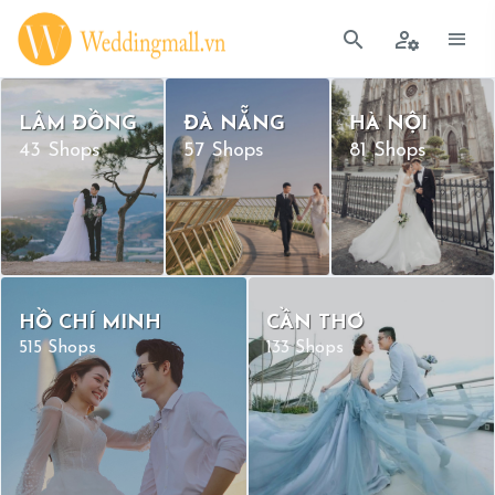
LÂM ĐỒNG
ĐÀ NẴNG
HÀ NỘI
43 Shops
57 Shops
81 Shops
HỒ CHÍ MINH
CẦN THƠ
515 Shops
133 Shops