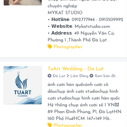
chuyên nghiệp
MYKAT STUDIO
• 𝗛𝗼𝘁𝗹𝗶𝗻𝗲: 0912777944 - 0913509992
• 𝗪𝗲𝗯𝘀𝗶𝘁𝗲: Mykatstudio.com
• 𝗔𝗱𝗱𝗿𝗲𝘀𝘀: 49 Nguyễn Văn Cừ,
Phường 1 ,Thành Phố Đà Lạt .
Photographer
TuArt Wedding - Da Lat
Đà Lạt
Lâm Đồng
Xem bản đồ
ảnh cưới hàn quốcảnh cưới cô
dâuchụp ảnh cưới studiochụp hình
cưới studiochụp hình cưới hàn quốc
Hệ thống chụp ảnh cưới số 1 VN🕍
89 Phan Đình Phùng, P1, Đà LạtHN:
160 Phố HuếHCM: 147+149 Hồ...
Photographer